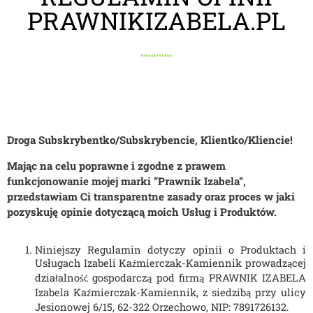
PRAWNIKIZABELA.PL
Droga Subskrybentko/Subskrybencie, Klientko/Kliencie!
Mając na celu poprawne i zgodne z prawem
funkcjonowanie mojej marki ”Prawnik Izabela”,
przedstawiam Ci transparentne zasady oraz proces w jaki
pozyskuję opinie dotyczącą moich Usług i Produktów.
Niniejszy Regulamin dotyczy opinii o Produktach i 
Usługach Izabeli Ka
mierczak-Kamiennik prowadz
cej 
ź
ą
dzia
alno
 gospodarcz
 pod firm
 PRAWNIK IZABELA 
ł
ść
ą
ą
Izabela Ka
mierczak-Kamiennik, z siedzib
 przy ulicy 
ź
ą
Jesionowej 6/15, 62-322 Orzechowo, NIP: 7891726132.