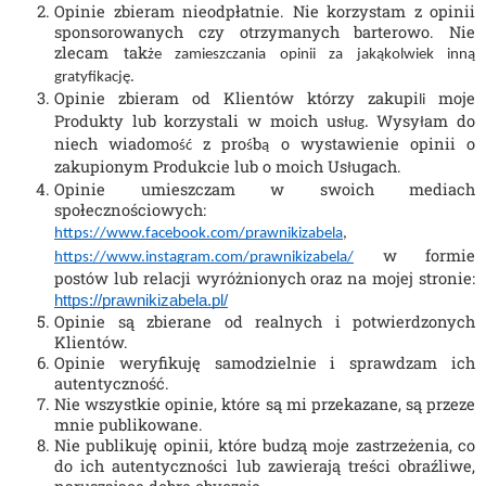
Opinie zbieram nieodpłatnie. Nie korzystam z opinii 
sponsorowanych czy otrzymanych barterowo. Nie 
zlecam tak
że zamieszczania opinii za jakąkolwiek inną 
gratyfikację. 
Opinie zbieram od Klientów którzy zakupi
 moje 
li
Produkty lub korzystali w moich us
 Wysy
am do 
ług.
ł
niech wiadomo
 z pro
b
 o wystawienie opinii o 
ść
ś
ą
zakupionym Produkcie lub o moich Us
ugach.
ł
Opinie umieszczam w swoich mediach 
społecznościowych:
https://www.facebook.com/prawnikizabela
, 
w formie 
https://www.instagram.com/prawnikizabela/
postów lub relacji wyróżnionych oraz na mojej stronie: 
https://prawnikizabela.pl/
Opinie są zbierane od realnych i potwierdzonych 
Klientów.
Opinie weryfikuję samodzielnie i sprawdzam ich 
autentyczność. 
Nie wszystkie opinie, które są mi przekazane, są przeze 
mnie publikowane.
Nie publikuję opinii, które budzą moje zastrzeżenia, co 
do ich autentyczności lub zawierają treści obraźliwe, 