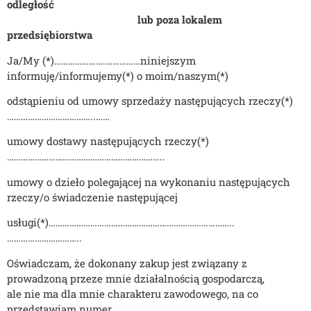
odległość
lub poza lokalem
przedsiębior
stwa
Ja/My (*)………………….……………niniejszym
informuję/informujemy(*) o moim/naszym(*)
odstąpieniu od umowy sprzedaży następujących rzeczy(*)
………………………………..……
umowy dostawy następujących rzeczy(*)
…………………………………………………………..
umowy o dzieło polegającej na wykonaniu następujących
rzeczy/o świadczenie następującej
usługi(*)……………………………………………………………………..
…………………………..
Oświadczam, że dokonany zakup jest związany z
prowadzoną przeze mnie
d
ziałalnością gospodarczą,
ale nie ma dla mnie charakteru zawodowego, na co
przedstawiam numer