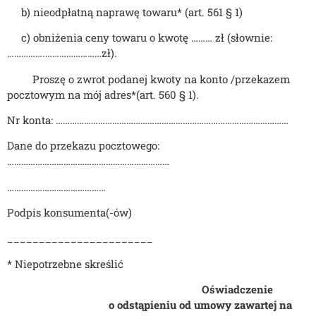
b) nieodpłatną naprawę towaru* (art. 561 § 1)
c) obniżenia ceny towaru o kwotę ……… zł (słownie:
…………….……………………zł).
Proszę o zwrot podanej kwoty na konto /przekazem
pocztowym na mój adres*(art. 560 § 1).
Nr konta: ………………………………………………………………………………………
Dane do przekazu pocztowego:
……………………………………………………………
……………………………………
Podpis konsumenta(-ów)
_______________________
* Niepotrzebne skreślić
Oświadczenie
o odstąpieniu od umowy
zawartej na