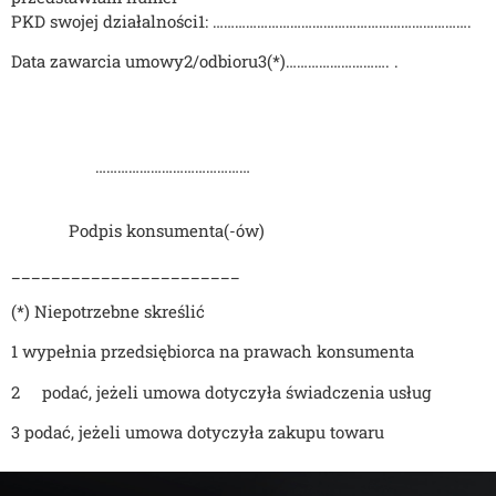
PKD swojej działalności
1
:
…
…
…
…
…
…
…
…
…
…
…
…
…
…
…
…
…
…
…
…
…
…
….
Data zawarcia umowy
2
/odbioru
3
(*)…………………
…
…
. .
……………………………………
Podpis konsumenta(-ów)
_____________________
__
(*)
Niepotrzebne skreślić
1
w
ypełnia przedsiębiorca na prawach konsumenta
2
podać, jeżeli umowa dotyczyła świadczenia usług
3
​
podać, jeżeli umowa dotyczyła zakupu towaru