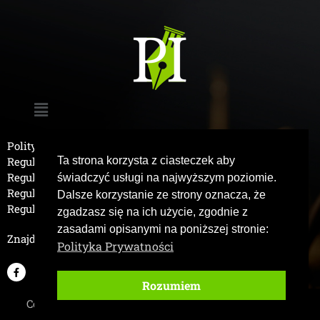
Polityka Prywatności
Ta strona korzysta z ciasteczek aby
Regulamin Sklepu
Regulamin Sklepu (poprzedni)
świadczyć usługi na najwyższym poziomie.
Regulamin Newslettera
Dalsze korzystanie ze strony oznacza, że
Regulamin Opinii
zgadzasz się na ich użycie, zgodnie z
zasadami opisanymi na poniższej stronie:
Znajdziesz mnie również tutaj:
Polityka Prywatności
Rozumiem
Copyright © 2026 Prawnik Izabela | Wszystkie prawa
zastrzeżone